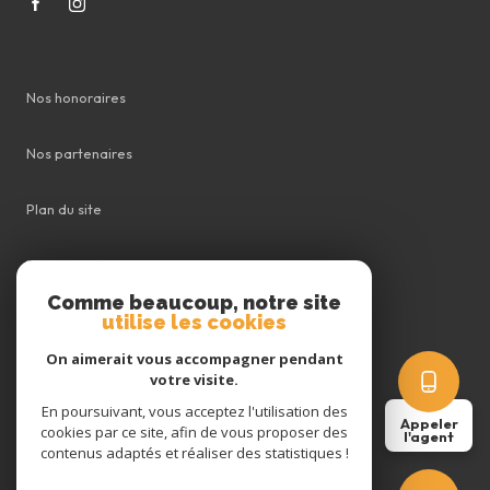
Nos honoraires
Nos partenaires
Plan du site
Mentions légales
Comme beaucoup, notre site
utilise les cookies
Admin
On aimerait vous accompagner pendant
Politique RGPD
votre visite.
En poursuivant, vous acceptez l'utilisation des
Appeler
cookies par ce site, afin de vous proposer des
Cookies
l'agent
contenus adaptés et réaliser des statistiques !