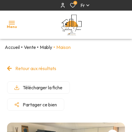
0
Fr
Menu
Accueil
Vente
Mably
Maison
accueil
acheter
Retour aux résultats
estimer
Télécharger la fiche
financer
nous
Partager ce bien
rejoindre
contact