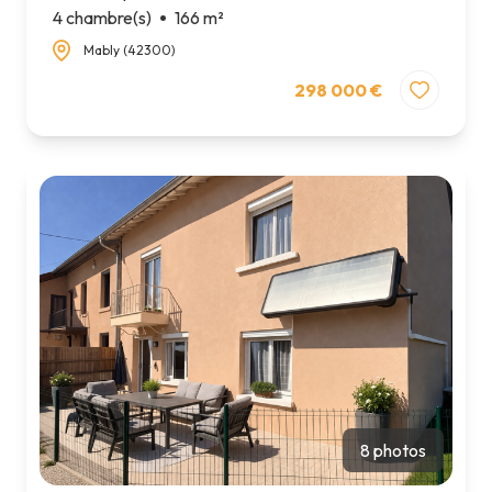
4 chambre(s)
166 m²
Mably (42300)
298 000 €
8 photos