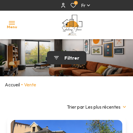
0
Fr
Menu
accueil
Filtrer
acheter
estimer
Accueil
Vente
financer
nous
Trier par Les plus récentes
rejoindre
contact