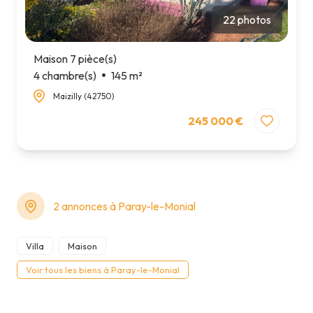
22 photos
Maison 7 pièce(s)
4 chambre(s)
145 m²
Maizilly (42750)
245 000 €
2 annonces à Paray-le-Monial
Villa
Maison
Voir tous les biens à Paray-le-Monial