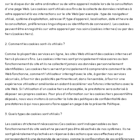
sur le disque dur de votre ordinateur ou de votre appareil mobile lors de la consultation
d’une page Web. Les cookies sont utilisés aux fins de la collecte de données relatives à
votre appareil et à vos interactions sur le site Web (par exemple : type de navigateur
utilisé, système d’exploitation, adresse IP, type d’appareil, localisation, date et heure de
la consultation, préférences linguistiques ou identifiants de connexion). Les cookies
peuvent être enregistrés sur votre appareil par nos soins (cookies internes) ou par des
tiers (cookies tiers).
2. Comment les cookies sont-ils utilisés ?
Comme la plupart des services en ligne, les sites Web utilisent des cookies internes et
tiers à plusieurs fins. Les cookies internes sont principalement nécessaires au bon
fonctionnement du site et ils ne collectent jamais vos données personnellement
identifiables. Les cookies tiers servent principalement à comprendre comment le site
Web fonctionne, comment l’utilisateur interagit avec le site, à garder nos services
sécurisés, à fournir des publicités pertinentes et, dans l’ensemble, à fournir une
expérience utilisateur améliorée en aidant à accélérer vos futures interactions avec le
site Web. Si l’utilisation d’un cookie tiers est acceptée, le prestataire sera autorisé à
déposer ses propres cookies. Pour plus d’information sur les cookies tiers pouvant être
déposés, nous vous invitons à consulter la liste des politiques de confidentialité des
prestataires à qui nous pouvons faire appel en page 6 de la présente Politique.
3. Quels types de cookies sont utilisés ?
Les cookies strictement nécessaires
Ces cookies sont indispensables au bon
fonctionnement du site web et ne peuvent pas être désactivés de nos systèmes. Ils ne
sont généralement qu’activés en réponse à des actions que vous effectuez et qui
correspondent à une demande de services, comme la configuration de vos préférences