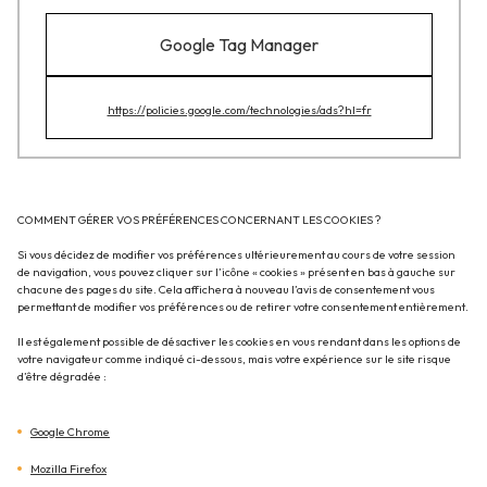
Google Tag Manager
https://policies.google.com/technologies/ads?hl=fr
COMMENT GÉRER VOS PRÉFÉRENCES CONCERNANT LES COOKIES ?
Si vous décidez de modifier vos préférences ultérieurement au cours de votre session
de navigation, vous pouvez cliquer sur l’icône « cookies » présent en bas à gauche sur
chacune des pages du site. Cela affichera à nouveau l’avis de consentement vous
permettant de modifier vos préférences ou de retirer votre consentement entièrement.
Il est également possible de désactiver les cookies en vous rendant dans les options de
votre navigateur comme indiqué ci-dessous, mais votre expérience sur le site risque
d’être dégradée :
Google Chrome
Mozilla Firefox