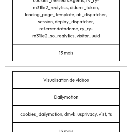
cookies_meilleursAgents, ry_ry-
m31lle2_realytics, didomi_token,
landing_page_template, ab_dispatcher,
session, deploy_dispatcher,
referrer,datadome, ry_ry-
m31lle2_so_realytics, visitor_uuid
13 mois
Visualisation de vidéos
Dailymotion
cookies_dailymotion, dmvk, usprivacy, v1st, ts
13 mois