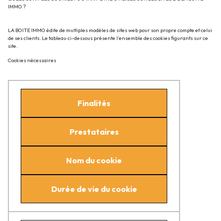
IMMO ?
LA BOITE IMMO édite de multiples modèles de sites web pour son propre compte et celui
de ses clients. Le tableau ci-dessous présente l’ensemble des cookies figurants sur ce
site.
Cookies nécessaires
Finalités
Prestataires
Nom du cookie
Durée de vie du cookie